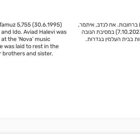
Tamuz 5,755 (30.6.1995)
נם של הדסה ויהודה. נולד ביום ב’ בתמוז תשנ”ה (30.6.1995) ברחובות. אח לנדב, איתמר
 and Ido. Aviad Halevi was
יהונתן, נועה ועידו. אביעד הלוי נרצח ביום כ”ב בתשרי תשפ”ד (7.10.2023) במסיבת הנובה
 at the ‘Nova’ music
חות בבית העלמין בגדרות
 was laid to rest in the
 brothers and sister.