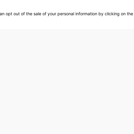
More stickers / סטיקרים נוספים
an opt out of the sale of your personal information by clicking on the
Focus on what moves you forward and move on fro...