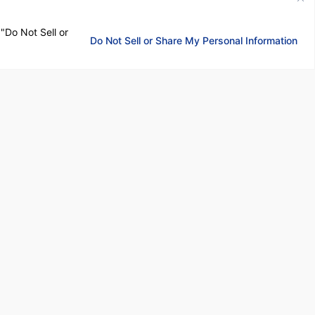
 "Do Not Sell or
Do Not Sell or Share My Personal Information
Smile at the world, and the world will smile ba...
Through gratitude (Hodaya), your path will shin...
"If they tell me to go into Gaza, of course...