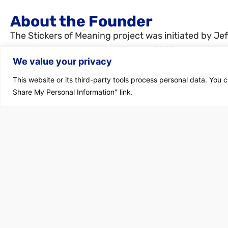
About the Founder
The Stickers of Meaning project was initiated by Jef
entrepreneur who made Aliyah in 2022.
We value your privacy
Jeff began noticing these stickers on the streets of 
This website or its third-party tools process personal data. You c
time to read them.
Share My Personal Information" link.
The first one that caught his attention read, “You did
those in front of you. Rather, for love of those behin
Realizing that these stickers might eventually disap
photographing them – not just for himself, but wit
their messages need to be shared with others.
This project is his way of ensuring that these ideas l
Support our mission