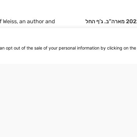
f Weiss, an author and
את הפרויקט יזם מר ג’ף וייס, יזם וסופר שעלה לישראל ב- 2022 מארה”ב. ג’ף החל
א אותן
Tel Aviv, always taking the
ת משנאה אל מי שלפניך
an opt out of the sale of your personal information by clicking on the
n’t fight for hatred of
לצלם אותן – לא רק עבור
d you.”
ם אחרים
pear, Jeff started
מו
h the understanding that
ive on.