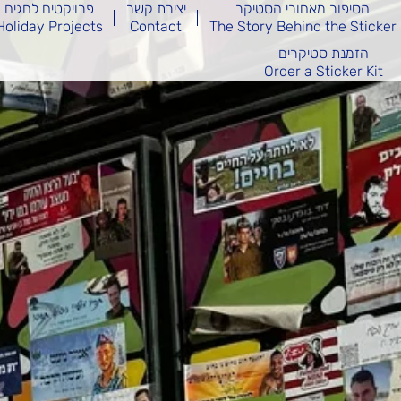
הסיפור מאחורי הסטיקר
יצירת קשר
פרויקטים לחגים
Holiday Projects
Contact
The Story Behind the Sticker
הזמנת סטיקרים
Order a Sticker Kit