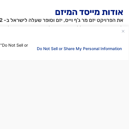
אודות מייסד המיזם
להבחין במדבקות הללו ברחובות תל אביב, ותמיד עצר לקרו.
המדבקה הראשונה שמשכה את תשומת לבו נכתב: “לא לחמ,
 "Do Not Sell or
אלא מאהבה לאלו שמאחוריך.”
Do Not Sell or Share My Personal Information
כשהבין שהמדבקות עלולות להיעלם בסופו של דבר, ג’ף החל 
עצמו, אלא מתוך הבנה שצריך לשתף את המסרים שלהם ע.
הפרויקט הזה הוא הדרך שלו להבטיח שהמסרים הללו יתקיי.
לתמיכה בפרויקט