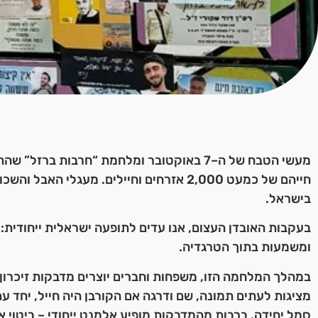
מעשי הטבח של ה–7 באוקטובר ומלחמת “חרבות ברז
חייהם של כמעט 2,000 אזרחים וחיילים. מעגלי הא
בישראל.
בעקבות האובדן העצום, אנו עדים לתופעה ישראלית ייחודית:
ומשמעות בתוך הטרגדיה.
במהלך המלחמה הזו, משפחות וחברים יוצרים מדבקות זיכרון
מציגות לעתים תמונה, שם ודרגה אם הקורבן היה חייל, יחד עם
סמל יחידה. ברבות מהמדבקות מופיע אלמנט ייחודי – ביטוי איש