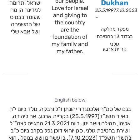
our people.
Dukhan
ישראל ותרומה
Love for Israel
למדינה הן מה
25.5.1997
7.10.2023
and giving to
שעומד בבסיס
–
the country
של המשפחה
מפקד מחלקה
are the
ושל אבא שלי
foundation of
בגדוד 13 בחטיבת
my family and
גולני
קריית ארבע
my father.
English below
בנם של סמ”ר אלכסנדר יהונתן ז”ל ורבקה. נולד ביום י”ח
באייר תשנ”ז (25.5.1997) בקריית ארבע. אח ליהודה,
אליהו, תהילה ויואב ינון. ביום 21.3.2021 התגייס לצה””ל
ושירת בחטיבת גולני. סגן יוחאי דוכן נפל בקרב ביום כ”ב
בתשרי תשפ”ד (7.10.2023). בן עשרים ושש בנופלו. הוא