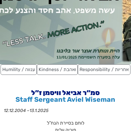
Responsibility / אחריות
Kindness / ואהבת
Humility / ענווה
סמ”ר אביאל וויסמן ז”ל
Staff Sergeant Aviel Wiseman
12.12.2004 –
13.1.2025
לוחם בסיירת הנח”ל
פוריה עלית