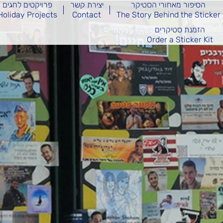
הסיפור מאחורי הסטיקר
יצירת קשר
פרויקטים לחגים
Holiday Projects
Contact
The Story Behind the Sticker
הזמנת סטיקרים
Order a Sticker Kit