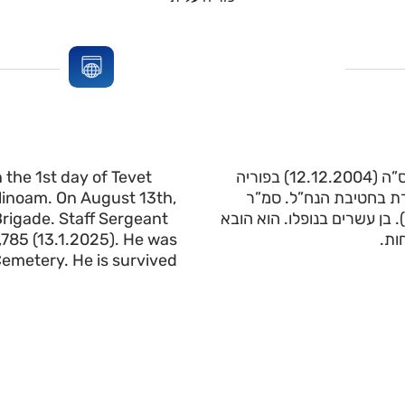
 the 1st day of Tevet
בנם של מאירה (מרדית אסטר) ומרדכי. נולד ביום א’ בטבת תשס”ה (12.12.2004) בפוריה
 Elinoam. On August 13th,
13.8.2 התגייס לצה”ל ושירת בחטיבת הנח”ל. סמ”ר
Brigade. Staff Sergeant
אביאל וויסמן ז”ל נפל בקרב ביום י”ג בטבת תשפ”ה (13.1.2025). בן עשרים בנופלו. הוא הובא
5,785 (13.1.2025). He was
חות
t Cemetery. He is survived