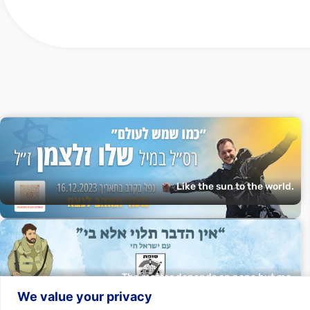
Like the sun to the world.
The matter depends on none but me.
We value your privacy