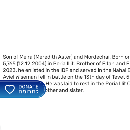
Son of Meira (Meredith Aster) and Mordechai. Born on
5,765 (12.12.2004) in Poria Illit. Brother of Eitan and
2023, he enlisted in the IDF and served in the Nahal 
Aviel Wiseman fell in battle on the 13th day of Tevet 
twenty years old. He was laid to rest in the Poria Illi
by his parents, brother and sister.