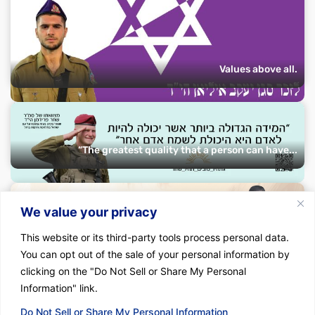
Values ​​above all.
“The greatest quality that a person can have...
We value your privacy
This website or its third-party tools process personal data.
In their lifetime, and in their death they were...
You can opt out of the sale of your personal information by
clicking on the "Do Not Sell or Share My Personal
Information" link.
Do Not Sell or Share My Personal Information