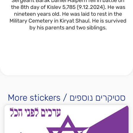
Sergeant Barak Daniel Halpern fell in battle on
the 8th day of Kislev 5,785 (9.12.2024). He was
nineteen years old. He was laid to rest in the
Military Cemetery in Kiryat Shaul. He is survived
by his parents and two siblings.
More stickers / סטיקרים נוספים