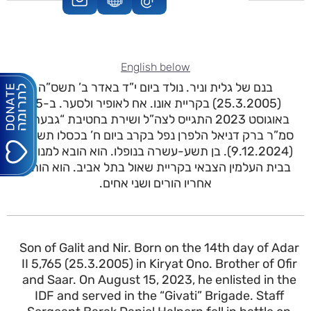
English below
בנם של גלית וניר. נולד ביום י”ד באדר ב’ תשס”ה
(25.3.2005) בקריית אונו. אח לאופיר ולסער. ב-15
באוגוסט 2023 התגייס לצה”ל ושירת בחטיבת “גבעתי.”
סמ”ר ברק דניאל הלפרן נפל בקרב ביום ח’ בכסלו תשפ”ה
(9.12.2024). בן תשע-עשרה בנופלו. הוא הובא למנוחות
בבית העלמין הצבאי בקריית שאול בתל אביב. הוא הותיר
אחריו הורים ושני אחים.
Son of Galit and Nir. Born on the 14th day of Adar
II 5,765 (25.3.2005) in Kiryat Ono. Brother of Ofir
and Saar. On August 15, 2023, he enlisted in the
IDF and served in the “Givati” Brigade. Staff