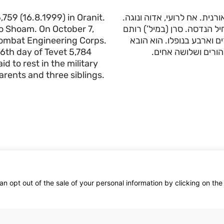
,759 (16.8.1999) in Oranit.
יכל ואסף. נולד ביום ד’ באלול תשנ”ט (16.8.1999) באורנית. אח לרועי, אדוה ונוגה
o Shoam. On October 7,
מילואים ושירת בחיל הנדסה. סרן (במיל’) רותם
 Combat Engineering Corps.
ם ו’ בטבת תשפ”ד (18.12.2023). בן עשרים וארבע בנופלו. הוא הובא
 6th day of Tevet 5,784
 הורים ושלושה אחים
d to rest in the military
arents and three siblings.
an opt out of the sale of your personal information by clicking on the
More stickers / סטיקרים נוספים