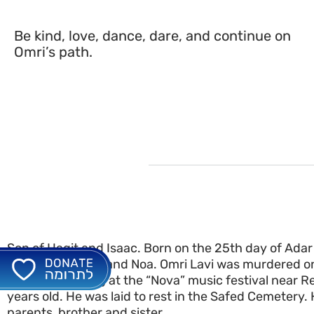
Be kind, love, dance, dare, and continue on
Omri’s path.
Son of Hagit and Isaac. Born on the 25th day of Adar
Brother of Barak and Noa. Omri Lavi was murdered on
5,784 (7.10.2023) at the “Nova” music festival near R
years old. He was laid to rest in the Safed Cemetery. 
parents, brother and sister.