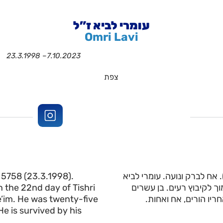
עומרי לביא ז”ל
Omri Lavi
23.3.1998 –
7.10.2023
צפת
 5758 (23.3.1998).
ם של חגית ויצחק. נולד ביום כ”ה באדר תשנ”ח (23.3.1998). אח לברק ונועה. עומרי לביא
 the 22nd day of Tishri
7.1) במסיבת הנובה סמוך לקיבוץ רעים. בן עשרים
e’im. He was twenty-five
ריו הורים, אח ואחות
He is survived by his