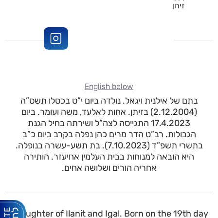
זיתן
English below
בתם של אילנית ויגאל. נולדה ביום י”ט בכסלו תשס”ה
(2.12.2004) בזיתן. אחות לאלעד, משה ועומר. ביום
17.4.2023 התגייסה לצה”ל ושירתה בחיל הגנת
הגבולות. רב”ט הדר מרים כהן נפלה בקרב ביום כ”ב
בתשרי תשפ”ד (7.10.2023). בת תשע-עשרה בנופלה.
היא הובאה למנוחות בבית העלמין אחיעזר. הותירה
אחריה הורים ושלושה אחים.
Daughter of Ilanit and Igal. Born on the 19th day