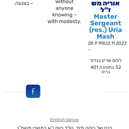
without
אוריה מש
– בצנעה.
anyone
ז”ל
knowing –
Master
with modesty.
Sergeant
(res.) Uria
Mash
28.9.1982
2.11.2023
–
לוחם שריון בגדוד
52 בחטיבה 401
נריה
English below
בנם של ריטה ודוד. נולד ביום י”א בתשרי תשמ”ג