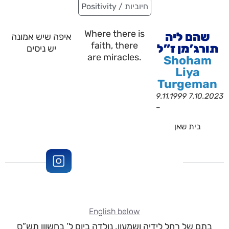
Positivity / חיוביות
Where there is
שהם ליה
איפה שיש אמונה
faith, there
תורג’מן ז”ל
יש ניסים
are miracles.
Shoham
Liya
Turgeman
9.11.1999
7.10.2023
–
בית שאן
English below
בתם של רחל לידיה ושמעון. נולדה ביום ל’ בחשוון תש”ס